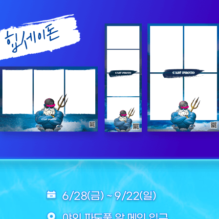
6/28(금) ~ 9/22(일)
야외 파도풀 앞 메인 입구