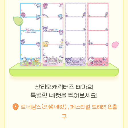
산리오캐릭터즈 테마의
특별한 네컷을 찍어보세요!
르네상스(인생네컷), 페스티벌 트레인 입출
구