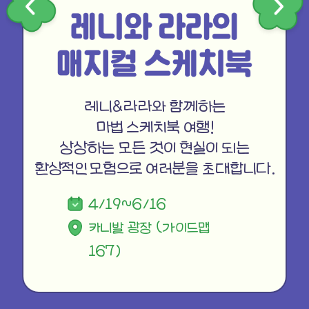
레니&라라와 함께하는
마법 스케치북 여행!
5/3~
상상하는 모든 것이 현실이 되는
*매주 화요일 및 6/24(월)~6/27(목) 휴연
그랜드 스테이지 (가이드맵 166)
환상적인 모험으로 여러분을 초대합니다.
4/19~6/16
3/22~6/19
3/22~
에버랜드 App을 통해 스마트 줄서기로
카니발 광장 (가이드맵
퍼레이드 길 및 카니발 광장
퍼레이드 길 및 카니발 광장
신청 후 예약된 시간에 이용하실 수 있으며
예약마감 시 이용이 불가합니다.
167)
(가이드맵 167)
(가이드맵 167)