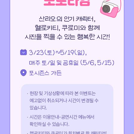
산리오의 인기 캐릭터,
헬로키티, 쿠로미와 함께
사진을 찍을 수 있는 행복한 시간!
3/23(토)~5/19(일),
매주 토/일 및 공휴일 (5/6, 5/15)
*매일 선착순 한정수량 판매
포시즌스 가든
*자세한 내용은 현장 QR코드 확인
3/22(금)~6/16(일)
현장 및 기상상황에 따라 본 이벤트는
*진행 일정은 변경될 수 있습니다.
3/22(금)~6/16(일)
예고없이 취소되거나 시간이 변경될 수
포시즌스 가든
있습니다.
*진행 일정은 변경될 수 있습니다.
로즈기프트
포시즌스 가든
구매
미션진행
시간은 이용안내-공연시간 메뉴에서
확인하실 수 있습니다.
현장 및 시스템 상황에 따라 본 이벤트는
헬로키티와 쿠로미가 회차별로 한 캐릭터씩
예고없이 취소되거나 변경될 수 있습니다.